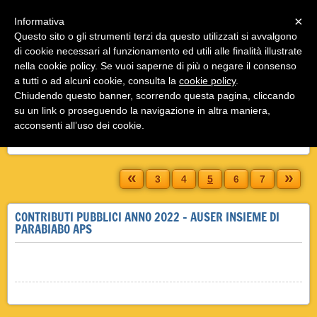
Menu
×
Informativa
Questo sito o gli strumenti terzi da questo utilizzati si avvalgono
di cookie necessari al funzionamento ed utili alle finalità illustrate
nella cookie policy. Se vuoi saperne di più o negare il consenso
a tutti o ad alcuni cookie, consulta la
cookie policy
.
Chiudendo questo banner, scorrendo questa pagina, cliccando
su un link o proseguendo la navigazione in altra maniera,
acconsenti all’uso dei cookie.
CONTRIBUTI PUBBLICI
«
»
3
4
5
6
7
CONTRIBUTI PUBBLICI ANNO 2022 - AUSER INSIEME DI
PARABIABO APS